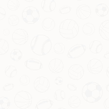
引言：石宇奇强势复仇 国羽剑指胜利
查看内容
世界杯官方吉祥物发布，设计灵感源自
多元文化
2026-04-30T02:42:04+08:00