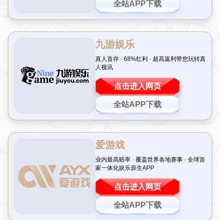
雷霆更名后首夺队史第二冠！新三少抢
七制霸 SGA12罚豪取29+12
2026-05-16T02:42:00+08:00