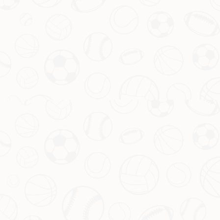
前言：一场比赛点燃激情 谁是巴萨新希望 在足球的
世界里，每一个进球都可能成为转折点，每一次助攻
都能书写传奇。近日，巴萨在比赛中上演了一幕精彩
绝伦的瞬间——阿什拉夫凭借一记精准的兜射破门，
而登贝莱则以替补身份送出关键助攻。这不仅是一场
比赛的高光时刻，更是巴萨未来可能开启全新篇章的
信号。究竟这场比赛背后隐藏着怎样的故事？让我们
一起深入探讨这粒进球的意义，以及它如何为巴萨注
入新的活力。
查看内容
马刺新老组合磨合中，空接扣篮表现未
达预期