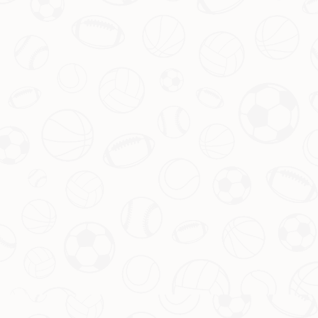
苏迪曼杯：石宇奇完胜日本名将，中日
较量国羽抢占先机
2026-05-02T02:42:02+08:00