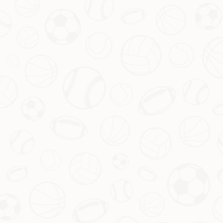
新闻资讯
联系我们
Recent Posts
弗格森怒批欧足联：金球奖黑幕重重，新欧冠赛制
弊端明显
孙颖莎化铁锹为球拍展现羽毛球趣味
一面
【洞察】英力士曼联首年①：精打细算后的大手
笔？
国际足联：2025首届新版世俱杯参赛
奖金达10亿美元